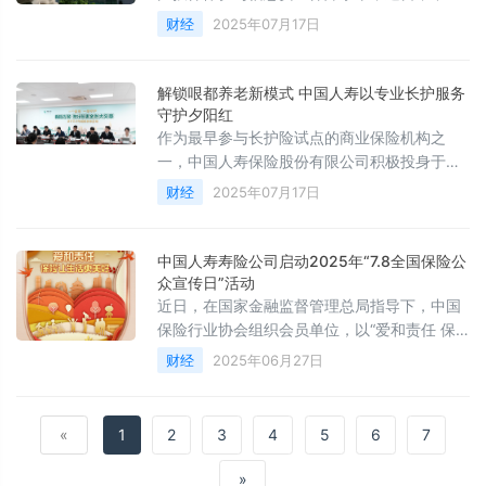
人寿保险股份有限公司宣布核心业务系统正式
财经
2025年07月17日
对接“国家网络身份认证公共服务”。
解锁哏都养老新模式 中国人寿以专业长护服务
守护夕阳红
作为最早参与长护险试点的商业保险机构之
一，中国人寿保险股份有限公司积极投身于社
会保障体系建设。
财经
2025年07月17日
中国人寿寿险公司启动2025年“7.8全国保险公
众宣传日”活动
近日，在国家金融监督管理总局指导下，中国
保险行业协会组织会员单位，以“爱和责任 保
险让生活更美好”为年度主题，正式开启 2025
财经
2025年06月27日
年“7.8 全国保险公众宣传日”系列活动。
«
1
2
3
4
5
6
7
»