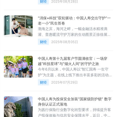
财经
2025年08月28日
“消保+科技”双轮驱动：中国人寿交出守护“一
老一小”民生答卷
渤海之滨，海河之畔，一幅金融活水精准滴
灌、普惠暖流守护万家的生动图景正徐徐展
开。
财经
2025年08月05日
中国人寿第十九届客户节圆满收官：一场穿
越“科技星球”与“烟火人间”的守护之旅
今年6月以来，中国人寿以“智汇国寿 一生守
护”为主题，在线上线下推出丰富多彩的活动，
把第十九届客户节办成了持续一整月的“宠粉狂
财经
2025年07月29日
欢”。
中国人寿为投保安全加装“国家级防护锁” 数字
身份认证正式落地
为践行保险行业数字化转型要求，持续提升客
户投保体验与信息安全保障水平，近日，中国