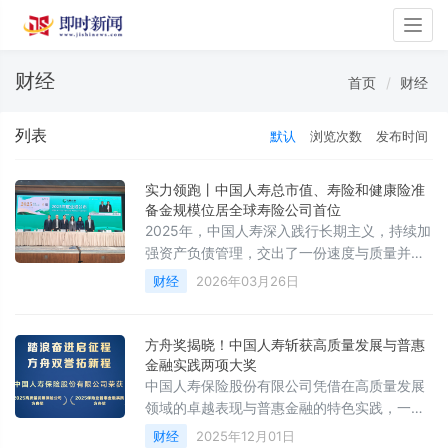
Togg
navig
财经
首页
财经
列表
默认
浏览次数
发布时间
实力领跑丨中国人寿总市值、寿险和健康险准
备金规模位居全球寿险公司首位
2025年，中国人寿深入践行长期主义，持续加
强资产负债管理，交出了一份速度与质量并
举、结构与效益双优、发展与安全协同的亮丽
财经
2026年03月26日
答卷，实现“十四五”顺利收官。
方舟奖揭晓！中国人寿斩获高质量发展与普惠
金融实践两项大奖
中国人寿保险股份有限公司凭借在高质量发展
领域的卓越表现与普惠金融的特色实践，一举
斩获“2025高质量发展保险公司方舟
财经
2025年12月01日