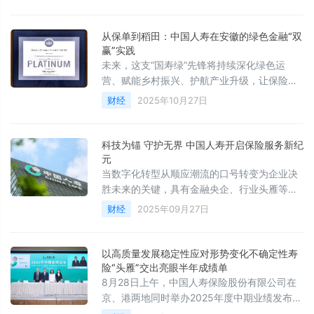
奖”和“2025保险业普惠金融实践方舟奖”两项重
磅荣誉。
从保单到稻田：中国人寿在安徽的绿色金融“双
赢”实践
未来，这支“国寿绿”先锋将持续深化绿色运
营、赋能乡村振兴、护航产业升级，让保险保
障与生态保护同频共振，为江淮高质量发展注
财经
2025年10月27日
入更澎湃的可持续动能。
科技为锚 守护无界 中国人寿开启保险服务新纪
元
当数字化转型从顺应潮流的口号转变为企业决
胜未来的关键，具有金融央企、行业头雁等多
重属性的中国人寿保险股份有限公司也在多线
财经
2025年09月27日
出击，铸造独具国寿特色的数字护城河，以数
据要素为“金融为民”的篇章增添生动注脚。
以高质量发展稳定性应对形势变化不确定性寿
险“头雁”交出亮眼半年成绩单
8月28日上午，中国人寿保险股份有限公司在
京、港两地同时举办2025年度中期业绩发布
会。