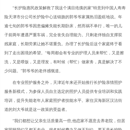
“长护险惠民政策解救了我这个满目疮痍的家”特意到中国人寿寿
险天津市分公司长护险中心送锦旗的郭爷爷家属热泪盈眶地说。年
逾七旬的郭爷爷因患偏瘫失能长期卧床，然而祸不单行，唯一的儿
子前两年遭遇严重车祸，完全丧失自理能力。只剩老伴独自支撑双
残家庭，长期劳累让她不堪重负。办理了长护险后这个家庭终于看
到了走出困境的希望。“每周都会有专业的护理人员来帮忙，又是擦
洗，又是喂饭，又是理发，有时候（帮忙）做家务，真是解决了不
少问题。”郭爷爷的老伴感慨道。
在专业照护服务之外，天津近年来还开始推行长护险亲情照护
服务新模式，为参保人员自主选定的照护人员提供专业培训和实践
培训，提升失能老年人家庭照护者技能水平。家住滨海新区汉沽街
道的刘大爷就是这一政策的受益者。
“我们都想让父亲生活质量高一些,他恋家不愿意去养老院，但居
家照顾我们又都不专业，很多时候费力又做不到位。要不是长护险