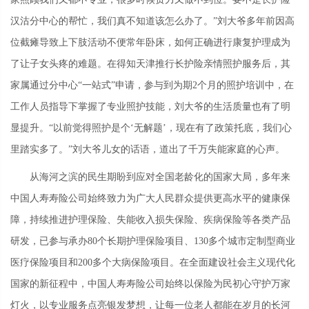
汉沽分中心的帮忙，我们真不知道该怎么办了。”刘大爷多年前因高
位截瘫导致上下肢活动不便常年卧床，如何正确进行康复护理成为
了让子女头疼的难题。在得知天津推行长护险亲情照护服务后，其
家属通过分中心“一站式”申请，参与到为期2个月的照护培训中，在
工作人员指导下掌握了专业照护技能，刘大爷的生活质量也有了明
显提升。“以前觉得照护是个‘无解题’，现在有了政策托底，我们心
里踏实多了。”刘大爷儿女的话语，道出了千万失能家庭的心声。
从海河之滨的民生期盼到应对全国老龄化的国家大局，多年来
中国人寿寿险公司始终致力为广大人民群众提供更高水平的健康保
障，持续推进护理保险、失能收入损失保险、疾病保险等各类产品
研发，已参与承办80个长期护理保险项目、130多个城市定制型商业
医疗保险项目和200多个大病保险项目。在全面建设社会主义现代化
国家的新征程中，中国人寿寿险公司始终以保险为民初心守护万家
灯火，以专业服务点亮银发梦想，让每一位老人都能在岁月的长河