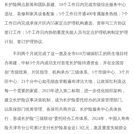
长护险网点新筹和团队新建。10个工作日内完成市级综合服务中心
选址、装修和家具设备配备；5个工作日开通400专属服务热线；7个
工作日内完成承保片区内55家定点护理机构遴选、资审与三方协议
签订工作；5个工作日内协助重度失能人员与定点护理机构制定护理
计划、签订护理协议。
不到两个月就完成了这一惠及全市610万城镇职工的民生项目经
办筹建，中标3个月内成功支付首笔长护险待遇资金，并在全国首
创“市级统筹、片区指导、机构承办”三级体系。1个市级中心、3个片
区中心、21个分中心如毛细血管般遍布津沽大地，让政策红利直达
每一个需要的家庭。2023年进入第二标期，进一步优化组织架构，
建立长护险议事决策机制，成为长护险委托经办的决策管理部门。
以医保部门统筹管理、各保司共商共议、长护险服务中心具体执
行，形成长护险“三级联动”委托经办工作体系。2024年，中国人寿寿
险天津市分公司累计支付长护险基金近1.3亿元，惠及重度失能群众