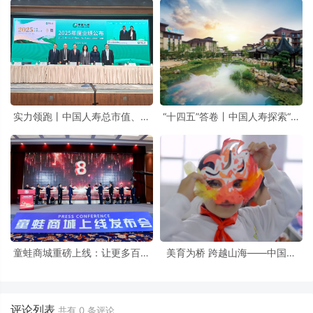
实力领跑丨中国人寿总市值、寿
“十四五”答卷丨中国人寿探索“保
险和健康险准备金规模位居全球
险+养老”为民惠民新实践
寿险公司首位
童蛙商城重磅上线：让更多百姓
美育为桥 跨越山海——中国人
吃上好食品，让农产品实现“优质
寿“艺术回山”公益项目构建乡村
优价”
美育长效生态
评论列表
共有
0
条评论