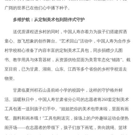
广阔的世界已在他们心中播下种子。
多维护航：从定制美术包到陪伴式守护
送优质课程进乡村的同时，中国人寿亦着力为孩子们搭建挥洒
童心、放飞想象的创作舞台。“艺术回山”活动中，中国人寿为合作乡
村学校精心准备了内容丰富的定制美术工具包，同步捐赠少儿图
书、教学用具与体育器材，从资源供给层面为美育常态化“铺路”。截
至目前，已为甘肃、湖南、山东、江西等多个省份的乡村学校送去
物资。
甘肃临夏州积石山县前岭小学的校园中，这样的守护格外鲜
活。温暖秋日中，中国人寿甘肃省分公司的志愿者将260套定制美术
工具包逐一送到孩子们手中。“姐姐把你的美术包带来啦，里面有画
笔、颜料和画本哦！”工具包刚送完，操场上的户外趣味运动会便热
闹开场——在志愿者的带领下，孩子们放下画笔，奔向跳绳、篮球