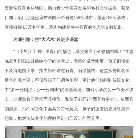
资源输送至乡村地区，助力青少年美育发展和乡村文化振兴。截至
目前，项目足迹已遍布全国30个省份159个城市，覆盖188所学校，
直接链接4.5万名学生，逐步构建起乡村美育的常态化支持机制。
名师引路：把“大艺术”装进小课堂
“《千里江山图》里青山的颜色，其实来自于矿物颜料哦！”
甘肃
临夏州积石山县
前岭小学
的课堂上，老师的话音刚落，孩子们便迫
不及待地围上来，指尖轻轻蹭过
石青、石绿颜料
。这堂从传世名画
延伸的美术课，不仅教孩子们调色施彩，更让他们触摸到传统文化
中“多一分则浊，少一分则薄”的细腻美感。前岭小学的另一节美术课
上，老师拿着三星堆面具模型，和孩子们开起“面具故事会”。从面具
的起源，到不同文化中面具的符号意义，孩子们循着历史脉络展开
想象，把对传统文化的理解画进自己设计的面具里。