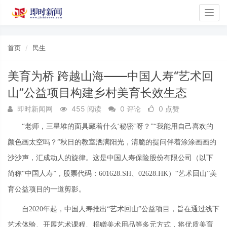
Togg
navig
首页
民生
美育为桥 跨越山海——中国人寿“艺术回
山”公益项目构建乡村美育长效生态
即时新闻网
455 阅读
0 评论
0 点赞
“老师，三星堆的面具藏着什么‘秘密’呀？”“我能用自己喜欢的
颜色画太空吗？”秋日的教室洒满阳光，清脆的提问伴着涂涂画画的
沙沙声，汇成动人的旋律。这是中国人寿保险股份有限公司（以下
简称“中国人寿”，股票代码：601628.SH、
02628.HK）“艺术回山”美
育公益项目的一道剪影。
自2020年起，中国人寿推出“艺术回山”公益项目，旨在
通过
线下
艺术体验
、开展艺术课程、捐赠美术用品等多元方式，将优质美育