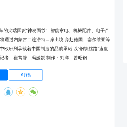
车的尖端国货“神秘面纱” 智能家电、机械配件、电子产
 三天后将通过内蒙古二连浩特口岸出境 奔赴德国、塞尔维亚等
中欧班列承载着中国制造的品质承诺 以“钢铁丝路”速度
者：崔莺馨、冯媛媛 制作：刘洋、曾昭钢
打赏