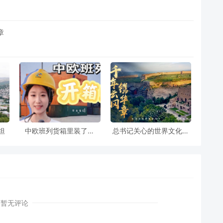
章
坦
中欧班列货箱里装了什
总书记关心的世界文化遗
么？打开看看
产丨千年云冈镌华章
暂无评论