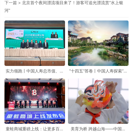
下一篇 >
北京首个夜间漂流项目来了！游客可追光漂流赏“水上银
河”
实力领跑丨中国人寿总市值、寿
“十四五”答卷丨中国人寿探索“保
险和健康险准备金规模位居全球
险+养老”为民惠民新实践
寿险公司首位
童蛙商城重磅上线：让更多百姓
美育为桥 跨越山海——中国人