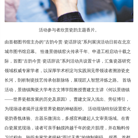
活动参与者欣赏瓷韵主题香片。
由首都图书馆主办的“古韵今赏·瓷话辞说”系列展演活动日前在北京
城市图书馆启幕。 恰逢景德镇窑火传承千年、申遗工程启动十载之
际，首图“古韵今赏·瓷话辞说”系列活动共设置十讲，汇集瓷器研究
领域权威专家学者，以深厚学术积淀与实践洞见带领读者溯游瓷史
长河，剖析制瓷技艺传承创新脉络，展现匠人智慧淬炼之路。 首场
活动，景德镇陶瓷大学考古文博学院教授曹建文主讲《何以景德镇
——世界瓷都发展的历史及原因》。曹建文深入浅出、旁征博引，
为现场读者揭开这座世界瓷都的神秘面纱。 活动现场特别设置窑火
瓷韵香氛体验、古器乐微演出，多感官构建起人文审美场域。在青
白瓷展览现场，读者可亲手触摸跨越千年的瓷片肌理，并在釉料传
习过程中，聆听专家学者揭秘“雨过天青”的烧制密码。 据悉，首都