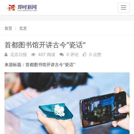
Togg
navig
首页
北京
首都图书馆开讲古今“瓷话”
北京日报
407 阅读
0 评论
0 点赞
来源标题：首都图书馆开讲古今“瓷话”