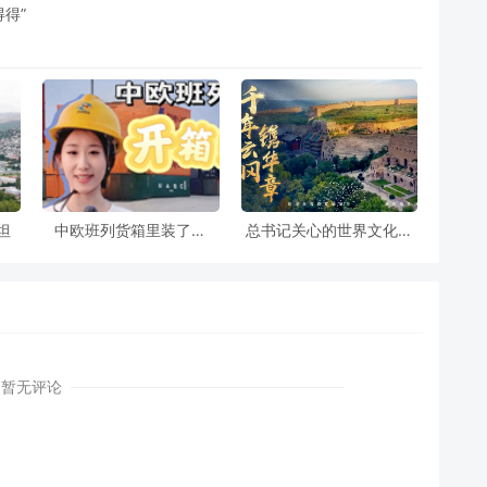
得得”
坦
中欧班列货箱里装了什
总书记关心的世界文化遗
么？打开看看
产丨千年云冈镌华章
暂无评论