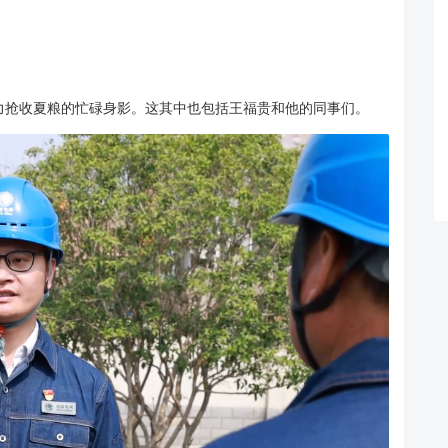
力抢收夏粮的忙碌身影。这其中也包括王福贵和他的同事们。